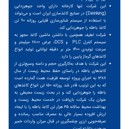
این شرکت تنها کارخانه دارای واحد جوهرزدایی
(Deinking) در صنایع کاغذسازی ایران است و می‌تواند
با استفاده از سیستم شناورسازی قلیایی روزانه ۹۰ تن
کاغذ باطله را جوهرزدایی کند.
شرکت لطیف همچنین با داشتن ماشین کاغذ مجهز به
سیستم کنترل PLC و DCS، عرض ۲۸۰۰ میلیمتر و
سرعت تولیدی ۱۴۰۰ متر بر دقیقه توانایی تولید انواع
کاغذهای گرماژ پایین را دارد.
این شرکت با هدف به‌کارگیری حجم و دامنه وسیع‌تری از
کاغذهای باطله در راستای حفظ محیط زیست از سال
۱۳۸۷ به اجرای پروژه توسعه ظرفیت همت گمارده است
که به این ترتیب قادر شد روزانه ۱۵۰ تن انواع کاغذهای
باطله را جوهرزدایی کند و در بحث زیست محیطی به
عنوان یک شرکت بازیافت در خدمت محیط زیست و
بهداشت محیط سالانه ۳۵ هزار تن کاغذ باطله را با ایجاد
ارزش افزوده بسیار عالی به مصرف مناسب رسانده و
صرفه‎‌جویی ارزی چشمگیری در قبال میزان واردات خمیر
ویرجین داشته است.