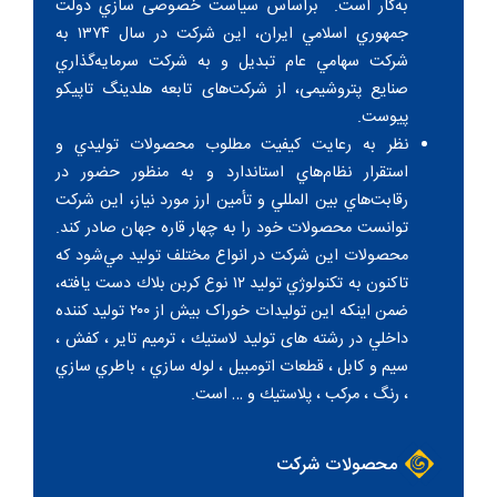
به‌كار است. براساس سياست خصوصی سازي دولت
جمهوري اسلامي ايران، اين شركت در سال ۱۳۷۴ به
شركت سهامي عام تبديل و به شركت‌ سرمايه‌گذاري
صنایع پتروشيمی، از شرکت‌های تابعه هلدینگ تاپیکو
پيوست.
نظر به رعايت كيفيت مطلوب محصولات توليدي و
استقرار نظام‌هاي استاندارد و به منظور حضور در
رقابت‌هاي بين المللي و تأمين ارز مورد نياز، اين شركت
توانست محصولات خود را به چهار قاره جهان صادر کند.
محصولات اين شركت در انواع مختلف توليد مي‌شود كه
تاكنون به تكنولوژي توليد ۱۲ نوع كربن بلاك دست يافته،
ضمن اینکه اين توليدات خوراک بيش از ۲۰۰ توليد كننده
داخلي در رشته های توليد لاستيك ، ترميم تاير ،‌ كفش ،
سيم و كابل ، قطعات اتومبيل ، لوله سازي ،‌ باطري سازي
، رنگ ،‌ مركب ، ‌پلاستيك و … است.
محصولات شرکت