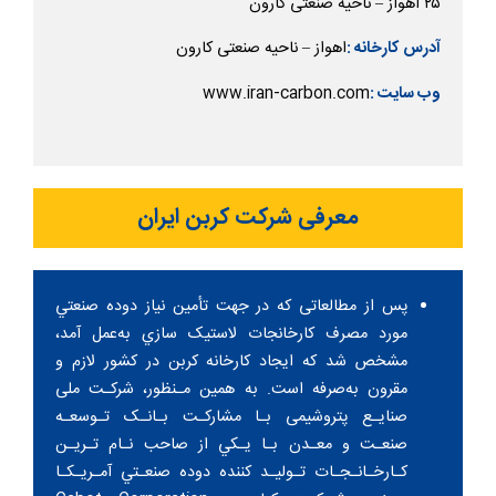
۲۵ اهواز – ناحیه صنعتی کارون
اهواز – ناحیه صنعتی کارون
آدرس کارخانه :
www.iran-carbon.com
وب سایت :
معرفی شرکت کربن ایران
پس از مطالعاتی كه در جهت تأمين نياز دوده صنعتي
مورد مصرف كارخانجات لاستيک سازي به‌عمل آمد،
مشخص شد که ايجاد كارخانه كربن در كشور لازم و
مقرون به‌صرفه است. به همين مـنظور، شركـت ملی
صنايـع پتروشيمی بـا مشاركـت بـانـک تـوسعـه
صنعـت و معـدن بـا يـكي از صاحب نـام تـريـن
كـارخـانـجـات تـوليـد كننده دوده صنعـتي آمـريـكـا