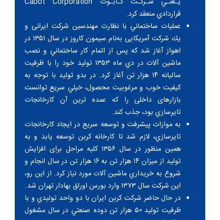
يـعنـي شـركـت كـابـوت Cabot Corporation
قراردادي منعقد کرد.
عمليات ساختماني با نظارت مهندسين شركت ايرانی و
يك شركت آمريكايی به‌نام سيمون كاروز در سال ۱۳۵۱ در
اهواز آغاز شد كه پس از اتمام كار ساختماني و نصب
ماشين آلات در دي ماه ۱۳۵۳ توليد خود را با ظرفيت
ساليانه ۱۴ هزار تن آغاز کرد. در بدو توليد با توجه به
كيفيت خوب و مرغوبيت محصول، خيلي سريع توانست
بازارهای داخلی را كه عمده ترين آن كارخانجات
تايرسازي بود، جذب کند.
به موازات پيشرفت و توسعه سريع در ايجاد كارخانجات
تايرسازي، لازم شد تا كارخانه كربن توسعه يابد و به
همين منظور در سال ۱۳۵۶ كليه مراحل برای افزايش
توليد از ميزان ۱۴ هزار تن به ۱۶ هزار تن در سال انجام و
شروع به خريداري ماشين آلات مورد نياز کرد. از این رو،
این شرکت سال ۱۳۷۳ وارد بورس اوراق بهادار تهران شد.
در حال حاضر شركت كربن ايران با دو واحد توليدي و با
ظرفيت توليد ۵۰ هزار تن دوده صنعتي در سال مشغول