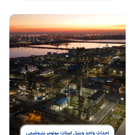
احداث واحد وینیل استات مونومر پتروشیمی